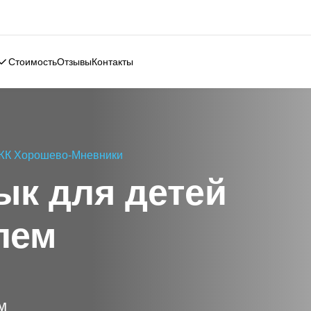
Услуги
Стоимость
Отзывы
Контакты
 детей ЖК Хорошево-Мневники
зык для детей
телем