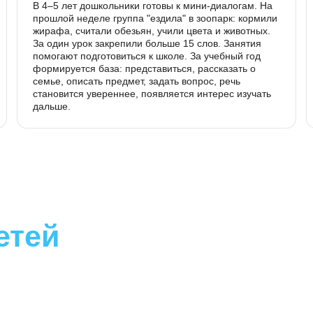
Для детей 4–6 лет
В 4–5 лет дошкольники готовы к мини-диалога
прошлой неделе группа "ездила" в зоопарк: к
жирафа, считали обезьян, учили цвета и живот
ение,
За один урок закрепили больше 15 слов. Заня
й
помогают подготовиться к школе. За учебный 
формируется база: представиться, рассказать
ресом
семье, описать предмет, задать вопрос, речь
гры,
становится увереннее, появляется интерес из
дальше.