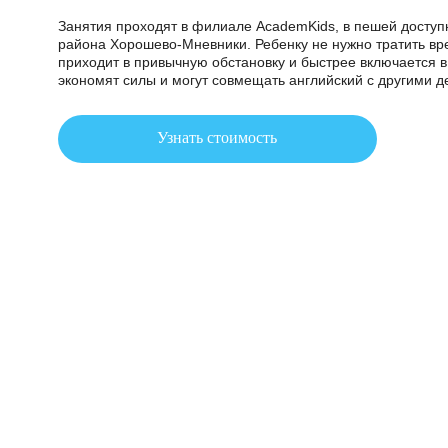
Английский для
рядом с домом
Занятия проходят в филиале AcademKids, в пешей 
района Хорошево-Мневники. Ребенку не нужно трати
приходит в привычную обстановку и быстрее включа
экономят силы и могут совмещать английский с дру
Узнать стоимость