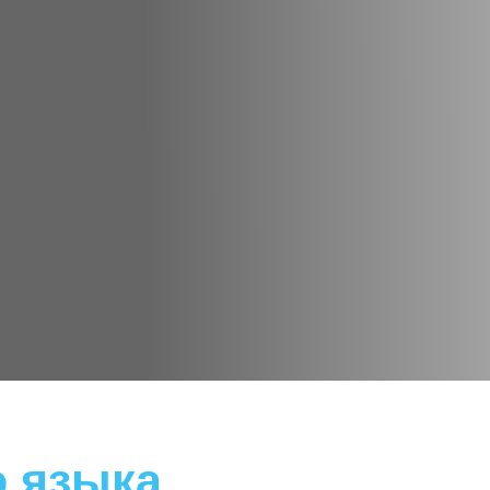
ением
аст