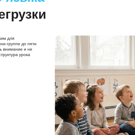
ого языка
ерегрузки
нглийским для
я в мини-группе до пяти
удержать внимание и не
ятная структура урока