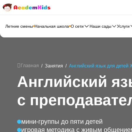
Летние смены
Начальная школа
О сети
Наши сады
Главная
/
Занятия
/
Английский язык для
Английский я
с преподава