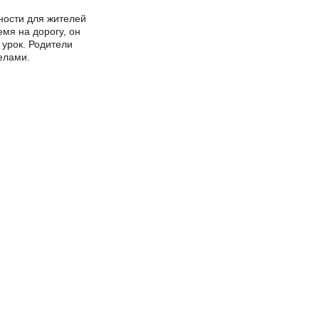
 детей
доступности для жителей
ть время на дорогу, он
ется в урок. Родители
гими делами.