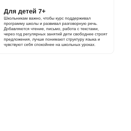
м. На
ормили
Для детей 7+
ных.
тия
Школьникам важно, чтобы курс поддерживал
год
программу школы и развивал разговорную ре
 о
Добавляются чтение, письмо, работа с текст
через год регулярных занятий дети свободне
учать
предложения, лучше понимают структуру язы
чувствуют себя спокойнее на школьных урока