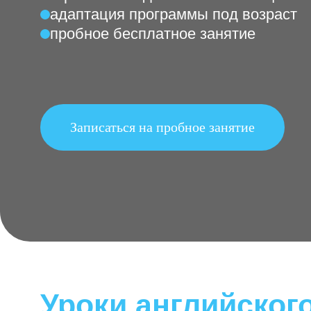
мини-группы до пяти детей
игровая методика с живым общ
адаптация программы под возр
пробное бесплатное занятие
Записаться на пробное занятие