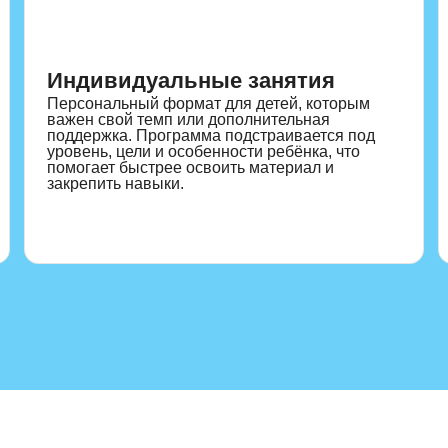
ния
Группы до пяти детей обеспечивают живое
Инди
общение и внимание педагога.
заня
Индивидуальные занятия