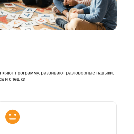
сники закрепляют программу, развивают разговорны
о, без стресса и спешки.