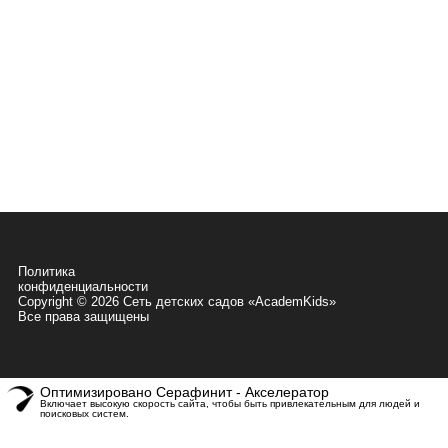
Контакты
8 800 350 69 29
7 977 105-20-22
08:00 - 20:00
(с 7:30 до 8:00 - дежурная группа)
г. Москва, ул. Большая Филёвская,
д.3, корп. 2
Электронная почта
fili@academkids.ru