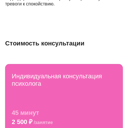
Как все проходит
На первой встрече в саду в Ж Западный порт
специалист наблюдает за ребенком: как он входит 
кабинет, как реагирует на вопросы, насколько быст
устает. Если нужна более глубокая диагностика,
педагог проводит ее в игровой форме. Родители
получают не просто описание проблемы, а конкре
план действий: что можно сделать дома, на что
обратить внимание, какие упражнения помогут. Так
подход ценят семьи, которые уже прошли путь от
тревоги к спокойствию.
Стоимость консультации