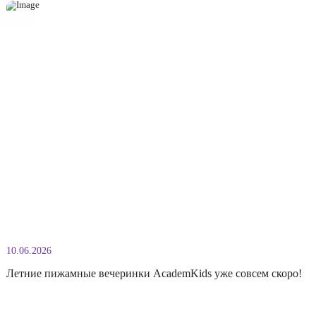
02.07.2026
День рождения Бабы-Яги в AcademKids!
30 июня в нашем детском саду прошёл необычный праздник. Ребята
отправились в гости к самой известной сказочной героине и помогли 
отметить День рождения! Вместе с Бабой-Ягой дети не только весели
но и выполняли увлекательные развивающие задания. За каждое усп
выполненное испытание они получали кусочек большого пазла, кото
конце праздника собрали вместе. В этот […]
Подробнее