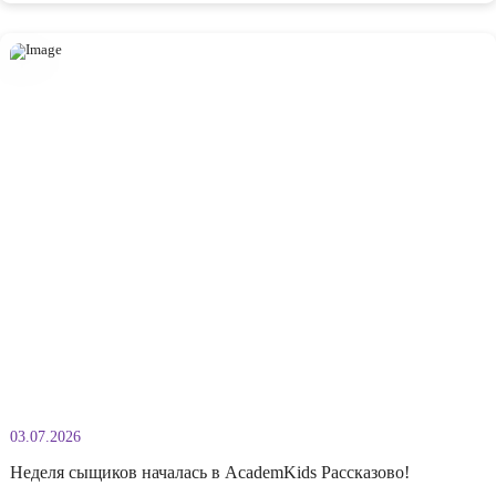
10.07.2026
Физкультурное развлечение «Чьи следы?» в AcademKids
Сегодня в нашем детском саду прошло увлекательное физкультурное
развлечение «Чьи следы?». Ребята отправились в настоящее путешес
по джунглям, где перевоплощались в индейцев, изображали разных
животных и выполняли интересные задания. Во время игры воспитан
удовольствием проходили полосу препятствий, участвовали в упраж
на профилактику плоскостопия, развивали координацию движений,
Подробнее
внимательность и крупную моторику. Все задания были построены [