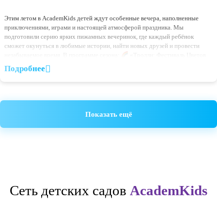
10.06.2026
Летние пижамные вечеринки AcademKids уже совсем ск