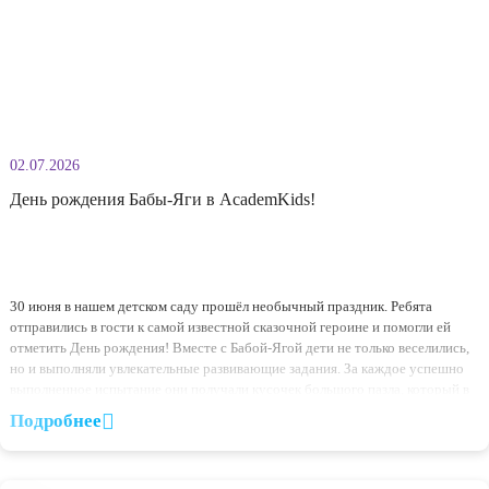
увлекательная Неделя сыщиков. С первых минут ребят ждало настоя
расследование: кто-то похитил радугу, и вернуть её яркие цвета смог
только самые внимательные, смелые и сообразительные детективы! 
маленькие сыщики с большим энтузиазмом принялись за поиски. Они
учились ориентироваться по плану, «читать» карту, проходили лаби
Подробнее
находили одинаковые следы и […]