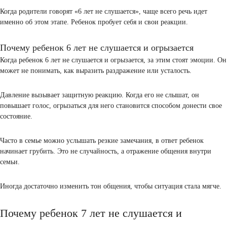
проверять снова и снова, ему важно понять, где есть четкость.
Родитель может думать: «Он делает назло». На деле ребенок ищет
на простой вопрос: «Что можно, а что нельзя?».
Если ребенок 6 лет не слушается:
особенности поведения
В шесть лет ребенок еще тесно связан с семьей. Зависит от настр
взрослого, от атмосферы дома, при этом уже хочет самостоятельн
Поведение становится неровным. Утром он спокойный, вечером 
резко измениться, ему сложно держать эмоции под контролем.
Когда родители говорят «6 лет не слушается», чаще всего речь иде
именно об этом этапе. Ребенок пробует себя и свои реакции.