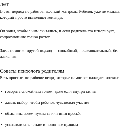
Вот ошибки, которые встречаются чаще всего:
крик вместо спокойного разговора
давление и попытка заставить подчиняться
сравнение с другими детьми
чрезмерный контроль каждого шага
отсутствие четких правил в семье
После таких реакций ребенок начинает закрываться или сопротив
еще сильнее. Он не понимает, чего от него ждут, и теряет опору.
Здесь важно сделать паузу и посмотреть на ситуацию глазами реб
Что он чувствует? Чего хочет на самом деле? Ответ часто лежит г
чем кажется. И если продолжать давить, контакт будет теряться, а 