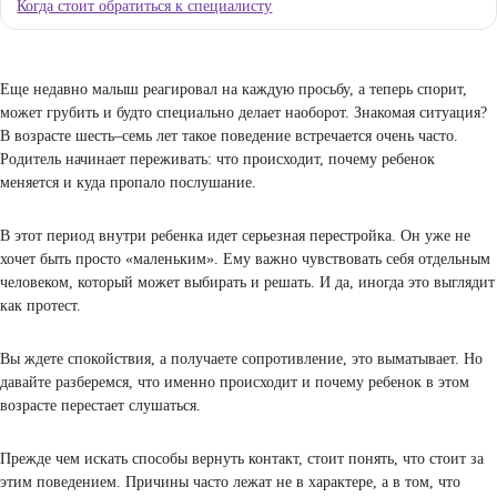
Почему ребенок 7 лет огрызается
Основные ошибки родителей
Что делать, если ребенок не слушается в 6–7 лет
Советы психолога родителям
Как реагировать на огрызания
Как выстроить авторитет без крика
Когда стоит обратиться к специалисту
Еще недавно малыш реагировал на каждую просьбу, а теперь спор
может грубить и будто специально делает наоборот. Знакомая сит
В возрасте шесть–семь лет такое поведение встречается очень част
Родитель начинает переживать: что происходит, почему ребенок
меняется и куда пропало послушание.
В этот период внутри ребенка идет серьезная перестройка. Он уж
хочет быть просто «маленьким». Ему важно чувствовать себя отд
человеком, который может выбирать и решать. И да, иногда это в