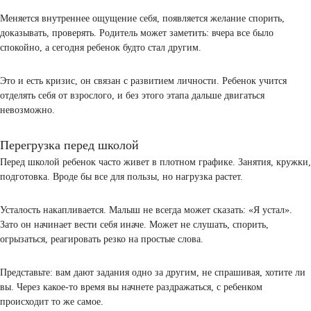
Малыш может хотеть больше свободы, но при этом все еще нужда
поддержке. Спорит, а через минуту ищет одобрения. Не слушать
взрослого для него становится способом понять, где заканчиваетс
свобода и начинаются правила.
Кризис 6–7 лет: что происходит с ребенком
В возрасте шесть лет начинается важный период. Ребенок уже не 
малыш, который просто подчиняется, он начинает задавать вопро
важно понимать, зачем что-то делать, а не просто выполнять прос
Меняется внутреннее ощущение себя, появляется желание спорит
доказывать, проверять. Родитель может заметить: вчера все было
спокойно, а сегодня ребенок будто стал другим.
Это и есть кризис, он связан с развитием личности. Ребенок учит
отделять себя от взрослого, и без этого этапа дальше двигаться
невозможно.