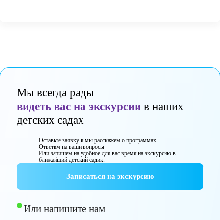
понять причину и подскажет, как действовать дальше.
Это не про «проблемного» ребенка, а про поддержку семьи в сл
период.
Возраст шесть–семь лет непростой. Ребенок меняется, ищет себя, 
границы, он может спорить, огрызаться, не слушать.
Родителю в этот момент тяжело, кажется, что контроль уходит, но
временный этап.
Если сохранять спокойствие, давать поддержку и держать понятн
правила, ситуация постепенно выравнивается. Малыш осваивает 
слышать других, постепенно учится отвечать за свои поступки. И
временем послушание становится осознанным выбором, а не
вынужденной реакцией.
И это гораздо ценнее, чем просто послушание.