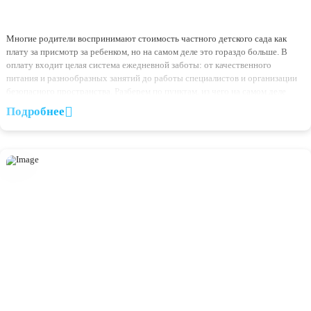
23.07.2026
Как организовать отдых ребёнка летом и сохранить реж
Летом режим ребенка часто сбивается: поздний сон, больше прогулок
поездки, гости, гаджеты, нерегулярное питание. Полностью жесткий 
летом не нужен, но базовый распорядок дня помогает ребенку чувст
себя спокойнее. В этой статье объясним, почему стоит сохранять
определенные постоянные точки дня и как это сделать без излишнего
давления. Почему летом ребенку все равно нужен режим Режим […]