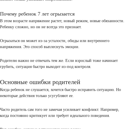
оценки, новые взрослые, ребенок сталкивается с тем, чего раньше
было.
Родитель может заметить: поведение усилилось. Он чаще спорит,
реагирует на просьбы, быстрее выходит из себя.
Кажется, что ребенок стал неуправляемый, на самом деле он прос
справляется с новым объемом требований.
Ребенок 7 лет не слушается родителей
В семь лет ребенок начинает сравнивать. Как ведут себя другие де
разговаривают учителя, как реагируют родители.
Он уже не принимает авторитет автоматически, проверяет его, м
спорить, игнорировать, делать вид, что не слышит.
Это непросто для родителя, хочется вернуть контроль, но давление
момент только усиливает сопротивление.