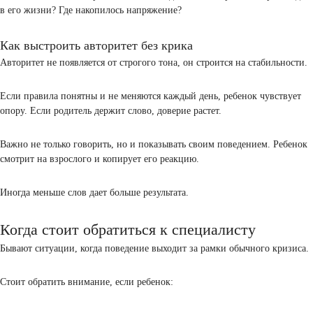
говорить спокойным тоном, даже если внутри кипит
давать выбор, чтобы ребенок чувствовал участие
объяснять, зачем нужна та или иная просьба
устанавливать четкие и понятные правила
замечать, когда ребенок старается
Когда ребенок чувствует уважение, он начинает слушать иначе. Н
страха, а потому что понимает смысл.
Попробуйте простой прием. Вместо команды сказать: «Как ты ду
как лучше сделать?». Это меняет реакцию.
Как реагировать на огрызания
Когда ребенок начинает огрызаться, первая реакция родителя — о
жестко, но это только усиливает напряжение.