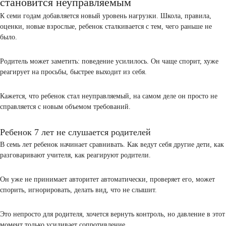
Почему ребенок 6 лет не слушается и огрызается
Когда ребенок 6 лет не слушается и огрызается, за этим стоят эмо
может не понимать, как выразить раздражение или усталость.
Давление вызывает защитную реакцию. Когда его не слышат, он
повышает голос, огрызаться для него становится способом донест
состояние.
Часто в семье можно услышать резкие замечания, в ответ ребенок
начинает грубить. Это не случайность, а отражение общения вну
семьи.
Иногда достаточно изменить тон общения, чтобы ситуация стала 
Почему ребенок 7 лет не слушается и
становится неуправляемым
К семи годам добавляется новый уровень нагрузки. Школа, прави