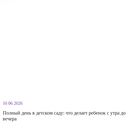
15.07.2026
Из чего складывается оплата частного детского сада
Многие родители воспринимают стоимость частного детского сада к
плату за присмотр за ребенком, но на самом деле это гораздо больше.
оплату входит целая система ежедневной заботы: от качественного
питания и разнообразных занятий до работы специалистов и органи
безопасного пространства. Разберем по пунктам, из чего на самом де
складывается цена и почему стоит смотреть не […]
Подробнее