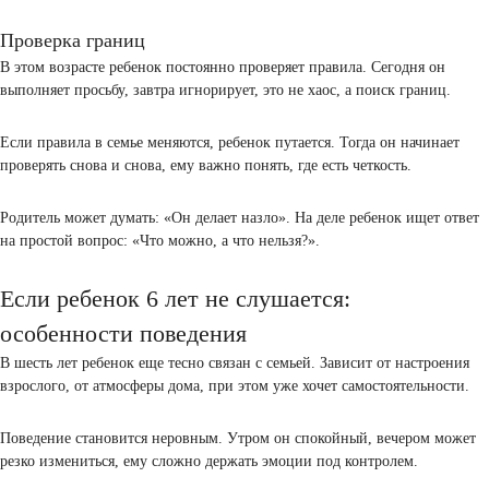
Перегрузка перед школой
Перед школой ребенок часто живет в плотном графике. Занятия, 
подготовка. Вроде бы все для пользы, но нагрузка растет.
Усталость накапливается. Малыш не всегда может сказать: «Я уста
Зато он начинает вести себя иначе. Может не слушать, спорить,
огрызаться, реагировать резко на простые слова.
Представьте: вам дают задания одно за другим, не спрашивая, хот
вы. Через какое-то время вы начнете раздражаться, с ребенком
происходит то же самое.
Проверка границ
В этом возрасте ребенок постоянно проверяет правила. Сегодня о
выполняет просьбу, завтра игнорирует, это не хаос, а поиск грани
Если правила в семье меняются, ребенок путается. Тогда он начин