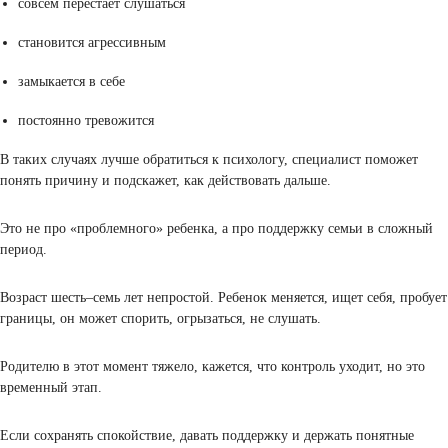
Лучше остановиться и сказать спокойно: «Мне неприятно это слы
без обвинений, без давления.
Можно предложить вариант: «Скажи это по-другому». Так ребен
учится выражать эмоции словами, а не криком.
Если он постоянно огрызается, стоит задать себе вопрос: что про
в его жизни? Где накопилось напряжение?
Как выстроить авторитет без крика
Авторитет не появляется от строгого тона, он строится на стабиль
Если правила понятны и не меняются каждый день, ребенок чувс
опору. Если родитель держит слово, доверие растет.
Важно не только говорить, но и показывать своим поведением. Р