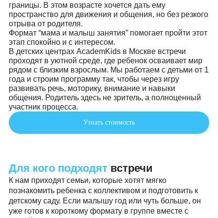
Когда ребенку исполняется год, жизнь семьи меняе
Вчера он делал первые шаги, сегодня уже тянется 
другим детям, пробует новые слова, проверяет
границы. В этом возрасте хочется дать ему
пространство для движения и общения, но без рез
отрыва от родителя.
Формат “мама и малыш занятия” помогает пройти э
этап спокойно и с интересом.
В детских центрах AcademKids в Москве встречи
проходят в уютной среде, где ребенок осваивает м
рядом с близким взрослым. Мы работаем с детьми 
года и строим программу так, чтобы через игру
развивать речь, моторику, внимание и навыки
общения. Родитель здесь не зритель, а полноценн
участник процесса.
Узнать стоимость