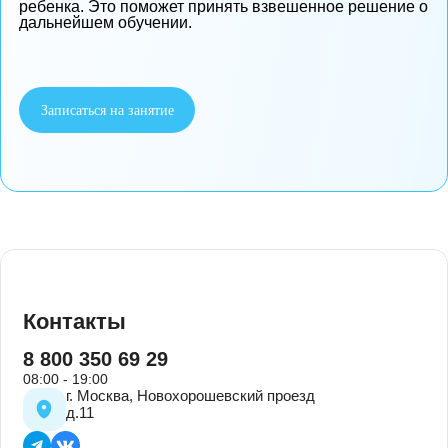
Сколько человек в группе?
Что взять с собой?
Если ребенок стесняется или плачет?
Можно прийти папе или бабушке?
Как часто стоит посещать?