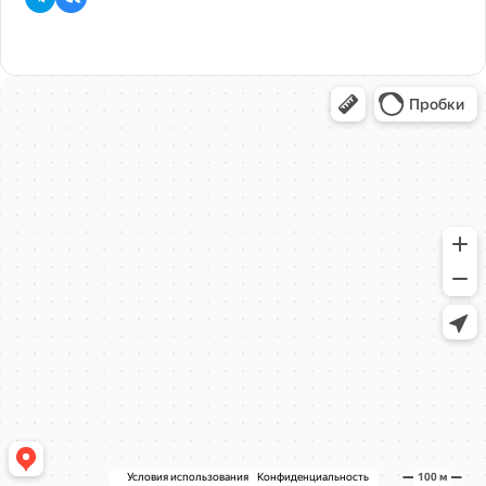
Запишитесь на занятие
Приходите на пробный урок в AcademKids. Вы
увидите, как построены занятия, познакомитесь с
педагогом и получите детальную диагностику уров
ребенка. Это поможет принять взвешенное решени
дальнейшем обучении.
Записаться на занятие