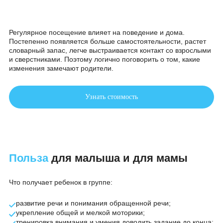
ритмические задания, которые помогают развивать речь 
координацию. В сенсорных блоках дети работают с
сортерами, бизибордами и материалами разной текстуры
Они учатся различать форму, цвет, плотность, тренируют
мелкую моторику.
Есть подвижные и музыкально-ритмические игры: мы
прыгаем, шагаем под музыку, учимся слышать темп. В
творческой части используем краски, тесто, пластилин.
Ребенок пробует смешивать цвета, мять, лепить, оставля
следы. Иногда добавляем короткие сказочные сюжеты, че
них дети проживают эмоции и учатся выражать их словам
Регулярное посещение влияет на поведение и дома.
Постепенно появляется больше самостоятельности, раст
словарный запас, легче выстраивается контакт со взросл
и сверстниками. Поэтому логично поговорить о том, какие