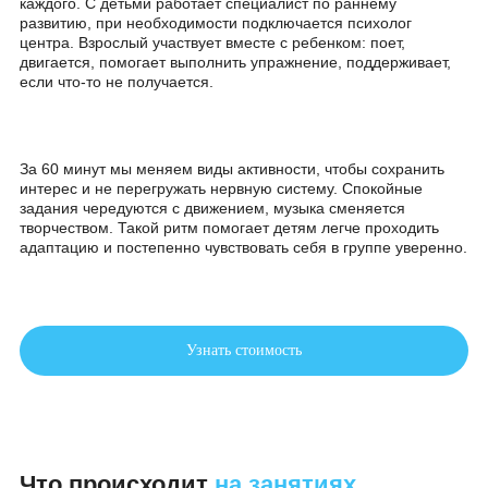
пространство.
Групповой формат:
как все устрое
Встречи проходят в малых группах, чтобы педагог мог ви
каждого. С детьми работает специалист по раннему
развитию, при необходимости подключается психолог
центра. Взрослый участвует вместе с ребенком: поет,
двигается, помогает выполнить упражнение, поддерживае
если что-то не получается.
За 60 минут мы меняем виды активности, чтобы сохранит
интерес и не перегружать нервную систему. Спокойные
задания чередуются с движением, музыка сменяется
творчеством. Такой ритм помогает детям легче проходить