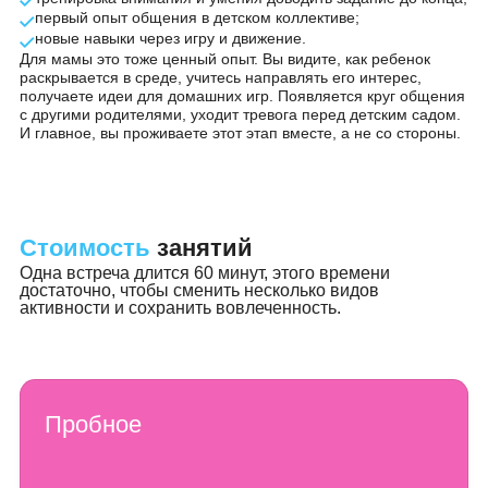
изменения замечают родители.
Узнать стоимость
Польза
для малыша и для мамы
Что получает ребенок в группе:
развитие речи и понимания обращенной речи;
укрепление общей и мелкой моторики;
тренировка внимания и умения доводить задание до ко
первый опыт общения в детском коллективе;
новые навыки через игру и движение.
Для мамы это тоже ценный опыт. Вы видите, как ребенок
раскрывается в среде, учитесь направлять его интерес,
получаете идеи для домашних игр. Появляется круг общ