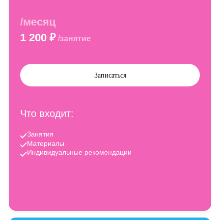
с другими родителями, уходит тревога перед детским сад
И главное, вы проживаете этот этап вместе, а не со сторо
Стоимость
занятий
Одна встреча длится 60 минут, этого времени
достаточно, чтобы сменить несколько видов
активности и сохранить вовлеченность.
Пробное
/месяц