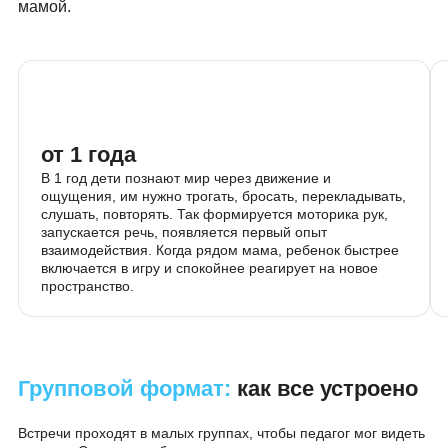
Для кого подходят
встречи
К нам приходят семьи, которые хотят мягко
познакомить ребенка с коллективом и подготовить 
детскому саду. Если малышу год или чуть больше, 
уже готов к короткому формату в группе вместе с
мамой.
от 1 года
В 1 год дети познают мир через движение и
ощущения, им нужно трогать, бросать, перекладывать
слушать, повторять. Так формируется моторика рук,
запускается речь, появляется первый опыт
взаимодействия. Когда рядом мама, ребенок быстрее
включается в игру и спокойнее реагирует на новое