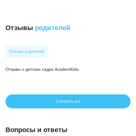
Индивидуальные рекомендации
Первый шаг
к детскому саду
Занятия «Мама и малыш» в AcademKids — это еще и мяг
подготовка к детскому саду. Ребенок привыкает к
пространству центра, к педагогам, к ритму групповых
занятий. Когда придет время идти в сад, обстановка уже
будет знакомой, а адаптация пройдет быстрее и спокойне
Вы сможете постепенно увеличивать время пребывания