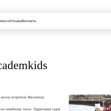
и
Стоимость
Отзывы
Контакты
 Academkids
ироко и весело встретили Масленицу.