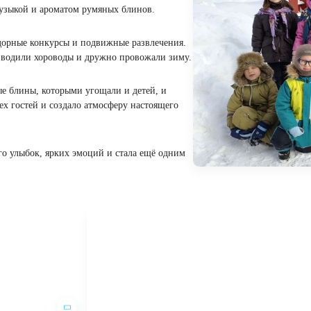
умно и по-семейному тепло. Территории садов
одной музыкой и ароматом румяных блинов.
гры, задорные конкурсы и подвижные развлечения.
забавах, водили хороводы и дружно провожали зиму.
, тёплые блины, которыми угощали и детей, и
ило всех гостей и создало атмосферу настоящего
ам много улыбок, ярких эмоций и стала ещё одним
и.