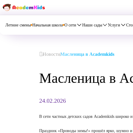
Летние смены
Начальная школа
О сети
Наши сады
Услуг
Новости
Масленица в Academkids
Масленица в
24.02.2026
В сети частных детских садов Academkids ш