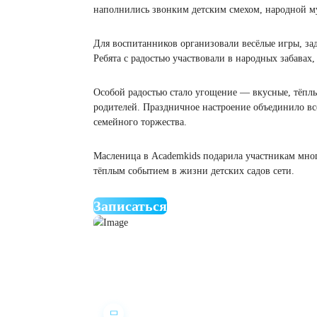
Праздник «Проводы зимы!» прошёл ярко, ш
наполнились звонким детским смехом, нар
Для воспитанников организовали весёлые и
Ребята с радостью участвовали в народных 
Особой радостью стало угощение — вкусные
родителей. Праздничное настроение объедин
семейного торжества.
Масленица в Academkids подарила участник
тёплым событием в жизни детских садов сет
Записаться