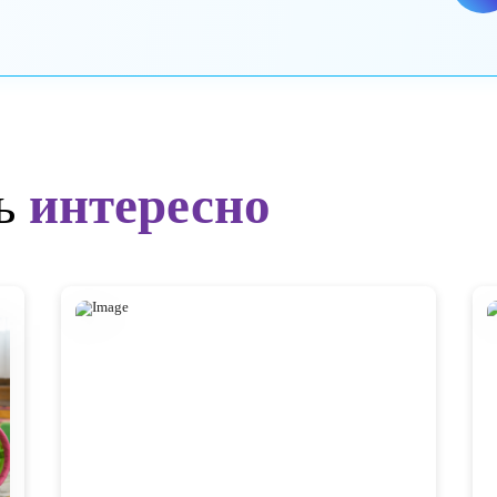
асскажем о программах
сы
 для вас время на экскурсию в ближайший детский сад
ю
ыть
интересно