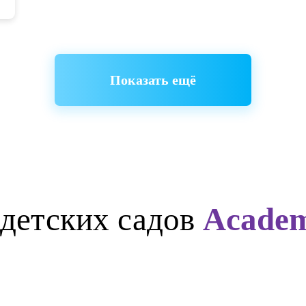
бенные
рами и
ринок,
любимые
 🌈
, танцы,
ополис:
Показать ещё