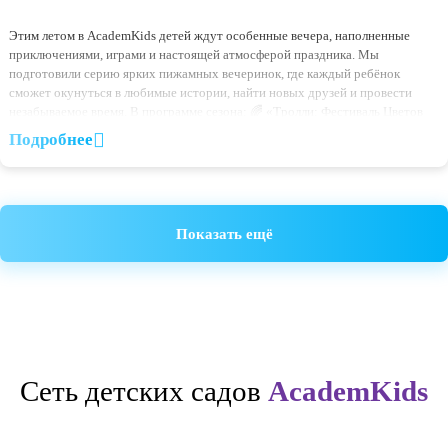
10.06.2026
Летние пижамные вечеринки AcademKids уже совсем ск