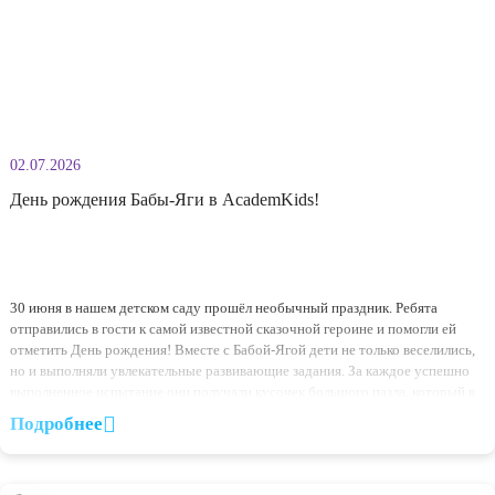
увлекательная Неделя сыщиков. С первых минут ребят ждало настоя
расследование: кто-то похитил радугу, и вернуть её яркие цвета смог
только самые внимательные, смелые и сообразительные детективы! 
маленькие сыщики с большим энтузиазмом принялись за поиски. Они
учились ориентироваться по плану, «читать» карту, проходили лаби
Подробнее
находили одинаковые следы и […]