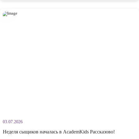
10.07.2026
Физкультурное развлечение «Чьи следы?» в AcademKids
Сегодня в нашем детском саду прошло увлекательное физкультурное
развлечение «Чьи следы?». Ребята отправились в настоящее путешес
по джунглям, где перевоплощались в индейцев, изображали разных
животных и выполняли интересные задания. Во время игры воспитан
удовольствием проходили полосу препятствий, участвовали в упраж
на профилактику плоскостопия, развивали координацию движений,
Подробнее
внимательность и крупную моторику. Все задания были построены [