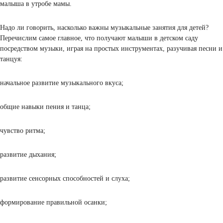
каждого человека, причем согласно исследованиям, хорошая мело
оказывает плодотворное воздействие даже на еще не родившегос
малыша в утробе мамы.
Надо ли говорить, насколько важны музыкальные занятия для дет
Перечислим самое главное, что получают малыши в детском саду
посредством музыки, играя на простых инструментах, разучивая 
танцуя:
начальное развитие музыкального вкуса;
общие навыки пения и танца;
чувство ритма;
развитие дыхания;
развитие сенсорных способностей и слуха;