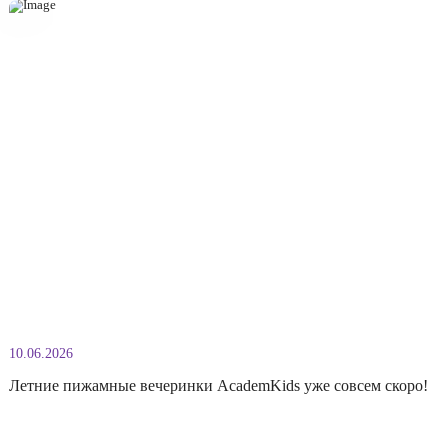
02.07.2026
День рождения Бабы-Яги в AcademKids!
30 июня в нашем детском саду прошёл необычный праздник. Ребята
отправились в гости к самой известной сказочной героине и помогли 
отметить День рождения! Вместе с Бабой-Ягой дети не только весели
но и выполняли увлекательные развивающие задания. За каждое усп
выполненное испытание они получали кусочек большого пазла, кото
конце праздника собрали вместе. В этот […]
Подробнее